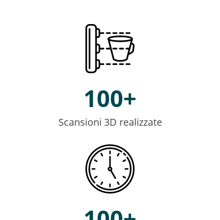
100
+
Scansioni 3D realizzate
100
+