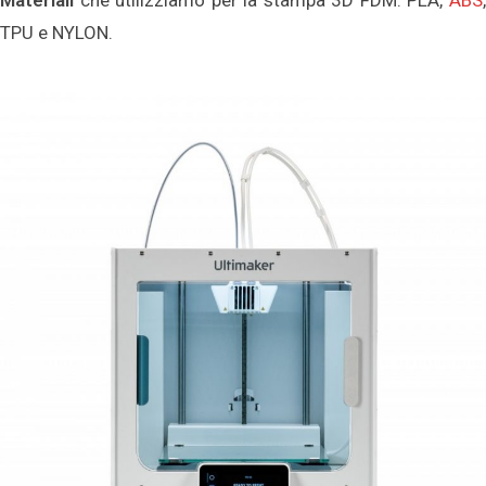
Materiali
che utilizziamo per la stampa 3D FDM: PLA,
ABS
,
TPU e NYLON.